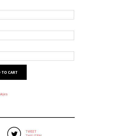
 TO CART
akjes
TWEET
THIS ITEM