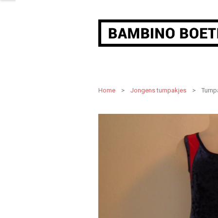
Home
>
Jongens turnpakjes
> Turnpak