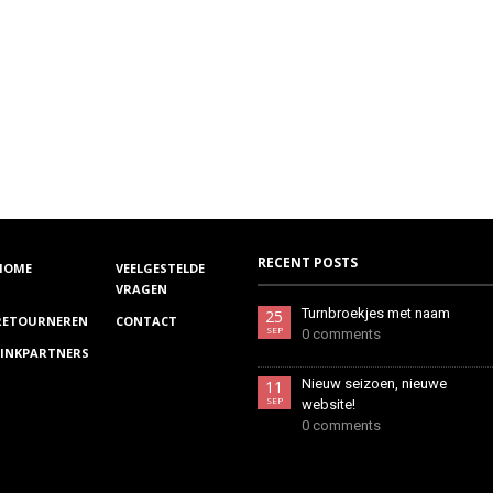
RECENT POSTS
HOME
VEELGESTELDE
VRAGEN
Turnbroekjes met naam
25
RETOURNEREN
CONTACT
SEP
0 comments
LINKPARTNERS
Nieuw seizoen, nieuwe
11
SEP
website!
0 comments