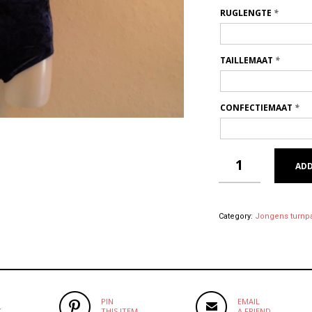
RUGLENGTE
*
TAILLEMAAT
*
CONFECTIEMAAT
*
ADD
Category:
Jongens turnp
PIN
EMAIL
K
THIS ITEM
A FRIEND