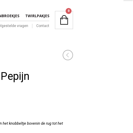
NAVIGATION
0
NBROEKJES
TWIRLPAKJES
lgestelde vragen
Contact
NAVIGATION
Pepijn
n het knobbeltje bovenin de rug tot het