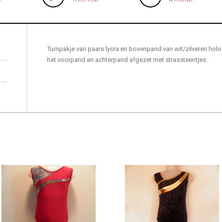
Turnpakje van paars lycra en bovenpand van wit/zilveren holog
het voorpand en achterpand afgezet met strassteentjes.