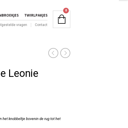
NAVIGATION
0
NBROEKJES
TWIRLPAKJES
lgestelde vragen
Contact
NAVIGATION
e Leonie
n het knobbeltje bovenin de rug tot het