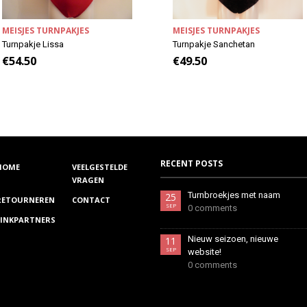
MEISJES TURNPAKJES
MEISJES TURNPAKJES
Turnpakje Lissa
Turnpakje Sanchetan
€
54.50
€
49.50
RECENT POSTS
HOME
VEELGESTELDE
VRAGEN
Turnbroekjes met naam
25
RETOURNEREN
CONTACT
SEP
0 comments
LINKPARTNERS
Nieuw seizoen, nieuwe
11
SEP
website!
0 comments