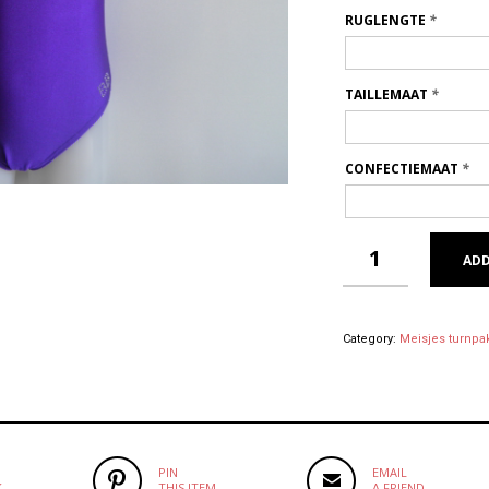
RUGLENGTE
*
TAILLEMAAT
*
CONFECTIEMAAT
*
ADD
Category:
Meisjes turnpa
PIN
EMAIL
K
THIS ITEM
A FRIEND