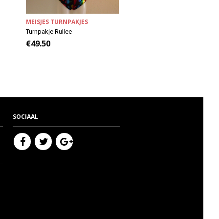
MEISJES TURNPAKJES
MEISJES TURNPAKJES
Turnpakje Rullee
Turnpakje Myrthe
€
49.50
€
49.50
SOCIAAL