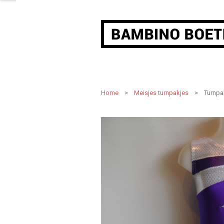
Home
>
Meisjes turnpakjes
> Turnpak