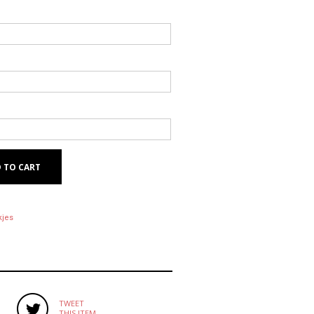
 TO CART
kjes
TWEET
THIS ITEM