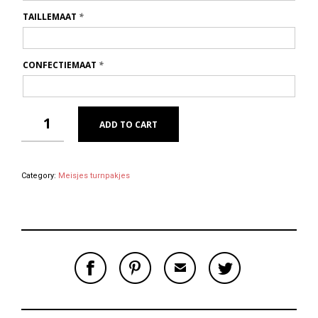
TAILLEMAAT
*
CONFECTIEMAAT
*
ADD TO CART
Category:
Meisjes turnpakjes
S
P
E
T
H
I
M
W
A
N
A
E
R
T
I
E
E
H
L
T
O
I
A
T