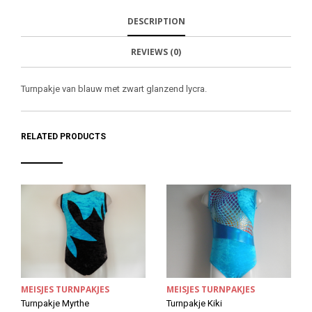
N
S
F
H
F
I
R
I
DESCRIPTION
A
T
I
S
C
E
E
I
E
M
N
T
REVIEWS (0)
B
D
E
O
M
O
K
Turnpakje van blauw met zwart glanzend lycra.
RELATED PRODUCTS
MEISJES TURNPAKJES
MEISJES TURNPAKJES
Turnpakje Myrthe
Turnpakje Kiki