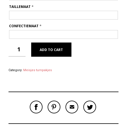
TAILLEMAAT
*
CONFECTIEMAAT
*
ADD TO CART
Category:
Meisjes turnpakjes
S
P
E
T
H
I
M
W
A
N
A
E
R
T
I
E
E
H
L
T
O
I
A
T