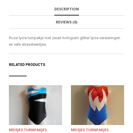
N
S
F
H
F
I
R
I
DESCRIPTION
A
T
I
S
C
E
E
I
E
M
N
T
REVIEWS (0)
B
D
E
O
M
O
K
Roze lycra turnpakje met zwart hologram glitter lycra versieringen
en vele strassteentjes.
RELATED PRODUCTS
MEISJES TURNPAKJES
MEISJES TURNPAKJES