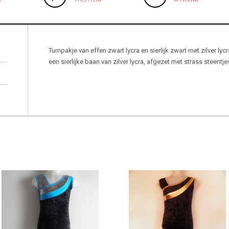
Turnpakje van effen zwart lycra en sierlijk zwart met zilver l
een sierlijke baan van zilver lycra, afgezet met strass steentje