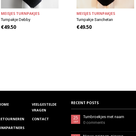
MEISJES TURNPAKJES
MEISJES TURNPAKJES
Turnpakje Debby
Turnpakje Sanchetan
€
49.50
€
49.50
RECENT POSTS
HOME
VEELGESTELDE
VRAGEN
Turnbroekjes met naam
25
RETOURNEREN
CONTACT
SEP
0 comments
LINKPARTNERS