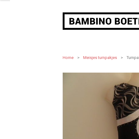
Home
>
Meisjes turnpakjes
> Turnpak