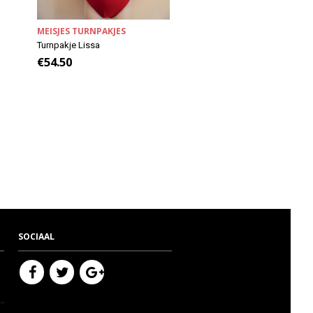
MEISJES TURNPAKJES
MEISJES TURNPAKJES
Turnpakje Lissa
Turnpakje Rullee
€
54.50
€
49.50
SOCIAAL