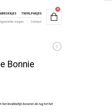
NAVIGATION
0
NBROEKJES
TWIRLPAKJES
lgestelde vragen
Contact
NAVIGATION
je Bonnie
n het knobbeltje bovenin de rug tot het