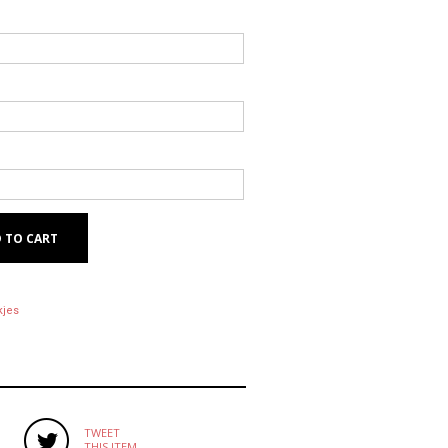
 TO CART
kjes
TWEET
THIS ITEM