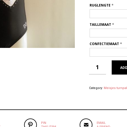
RUGLENGTE
*
TAILLEMAAT
*
CONFECTIEMAAT
*
ADD
Category:
Meisjes turnpa
PIN
EMAIL
K
THIS ITEM
A FRIEND